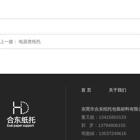
上一篇：
电器类纸托
首 页
关于我们
东莞市合东纸托包装材料有限
董又能：13415863133
郭 罗：13794806155
邓惠娟：13537249616