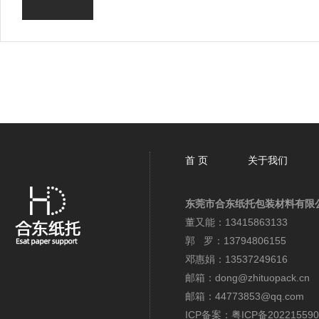
首 页
关于我们
东莞市合东纸托包装材料有限
董又能：13415863133
郭 罗：13794806155
邓惠娟：13537249616
邮箱：dong@zhituopack.cn
邮箱：44773853@qq.com
ICP备案：
粤ICP备202215590