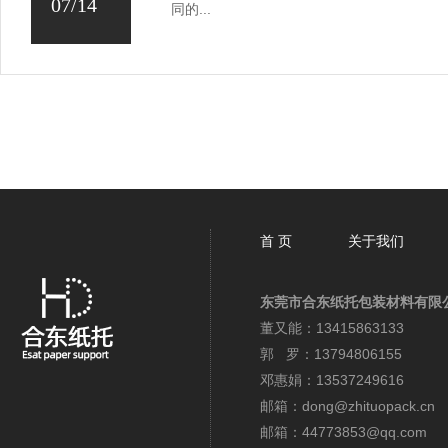
07/14
同的...
首 页
关于我们
东莞市合东纸托包装材料有限
董又能：13415863133
郭 罗：13794806155
邓惠娟：13537249616
邮箱：dong@zhituopack.cn
邮箱：44773853@qq.com