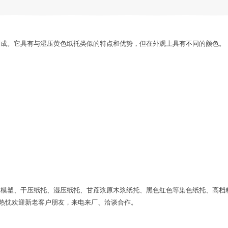
制成。它具有与湿压黄色纸托类似的特点和优势，但在外观上具有不同的颜色。
浆模塑、干压纸托、湿压纸托、甘蔗浆原木浆纸托、黑色红色等染色纸托、高档
。热忱欢迎新老客户朋友，来电来厂、洽谈合作。