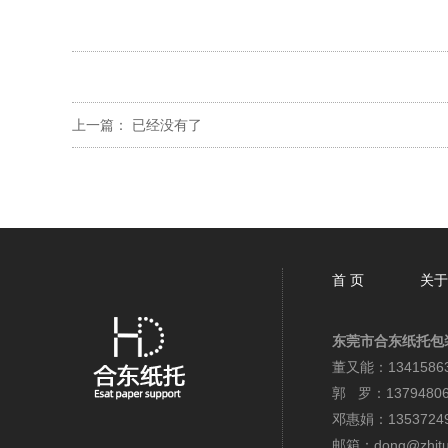
上一篇： 已经没有了
首 页
关于
东莞市合东纸托包
董又能：13415863
郭 罗：13794806
邓惠娟：13537249
邮箱：dong@zhitu