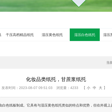
纸
干压高档精品纸托
湿压黄色纸托
湿压白色纸托
湿压
当
化妆品类纸托，甘蔗浆纸托
发表时间：2023-08-07 09:51:03
浏览量：4233
【
小
中
大
】
由白色纸板制成。它具有与湿压黄色纸托类似的特点和优势，但在外观上具